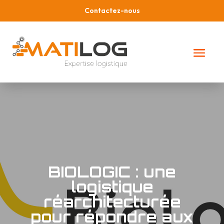
Contactez-nous
BIOLOGIC : une
logistique
réarchitecturée
pour répondre aux